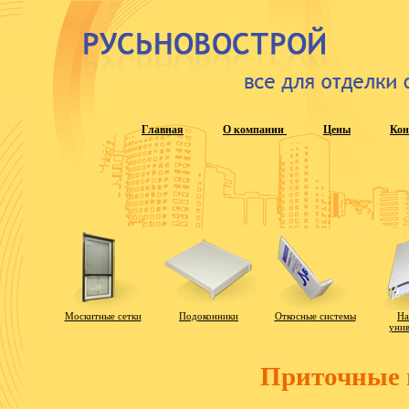
Главная
О компании
Цены
Кон
Москитные сетки
Подоконники
Откосные системы
На
унив
Приточные 